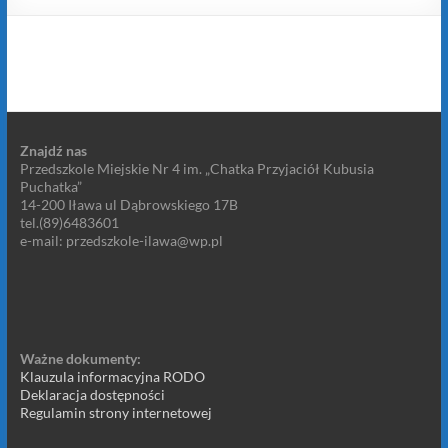
Znajdź nas
Przedszkole Miejskie Nr 4 im. „Chatka Przyjaciół Kubusia
Puchatka”
14-200 Iława ul Dąbrowskiego 17B
tel.(89)6483601
e-mail: przedszkole-ilawa@wp.pl
Ważne dokumenty:
Klauzula informacyjna RODO
Deklaracja dostępności
Regulamin strony internetowej