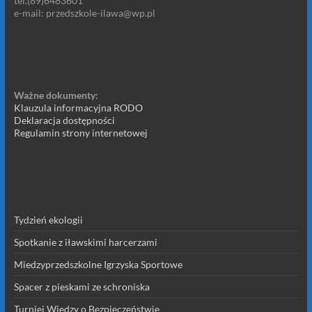
tel.(89)6483601
e-mail: przedszkole-ilawa@wp.pl
Ważne dokumenty:
Klauzula informacyjna RODO
Deklaracja dostępności
Regulamin strony internetowej
Tydzień ekologii
Spotkanie z iławskimi harcerzami
Miedzyprzedszkolne Igrzyska Sportowe
Spacer z pieskami ze schroniska
Turniej Wiedzy o Bezpieczeństwie