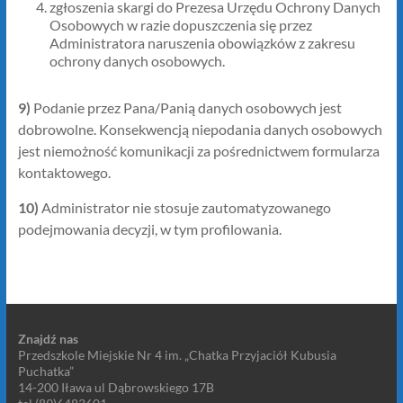
zgłoszenia skargi do Prezesa Urzędu Ochrony Danych
Osobowych w razie dopuszczenia się przez
Administratora naruszenia obowiązków z zakresu
ochrony danych osobowych.
9)
Podanie przez Pana/Panią danych osobowych jest
dobrowolne. Konsekwencją niepodania danych osobowych
jest niemożność komunikacji za pośrednictwem formularza
kontaktowego.
10)
Administrator nie stosuje zautomatyzowanego
podejmowania decyzji, w tym profilowania.
Znajdź nas
Przedszkole Miejskie Nr 4 im. „Chatka Przyjaciół Kubusia
Puchatka”
14-200 Iława ul Dąbrowskiego 17B