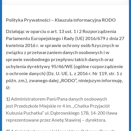
Polityka Prywatności – Klauzula informacyjna RODO
Działając w oparciu o art. 13 ust. 1 i 2 Rozporządzenia
Parlamentu Europejskiego i Rady (UE) 2016/679 z dnia 27
kwietnia 2016 r. w sprawie ochrony osób fizycznych w
związku z przetwarzaniem danych osobowych i w
sprawie swobodnego przepływu takich danych oraz
uchylenia dyrektywy 95/46/WE (ogólne rozporządzenie
o ochronie danych) (Dz. U. UE. L. z 2016 r. Nr 119, str. 1 z
późn. zm.), zwanego dalej „RODO”, niniejszym informuję,
iż:
1)
Administratorem Pani/Pana danych osobowych
jest Przedszkole Miejskie nr 4 im. „Chatka Przyjaciół
Kubusia Puchatka” ul. Dąbrowskiego 17B, 14-200 Iława
reprezentowane przez Anetę Stawirej – dyrektora.