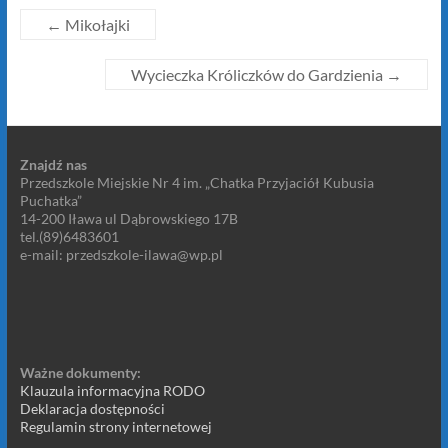
←
Mikołajki
Wycieczka Króliczków do Gardzienia
→
Znajdź nas
Przedszkole Miejskie Nr 4 im. „Chatka Przyjaciół Kubusia
Puchatka”
14-200 Iława ul Dąbrowskiego 17B
tel.(89)6483601
e-mail: przedszkole-ilawa@wp.pl
Ważne dokumenty:
Klauzula informacyjna RODO
Deklaracja dostępności
Regulamin strony internetowej