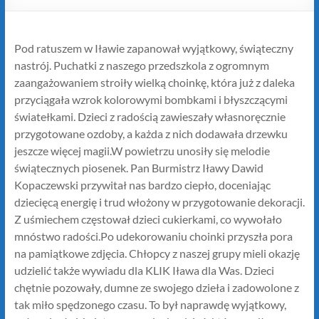
Pod ratuszem w Iławie zapanował wyjątkowy, świąteczny
nastrój. Puchatki z naszego przedszkola z ogromnym
zaangażowaniem stroiły wielką choinkę, która już z daleka
przyciągała wzrok kolorowymi bombkami i błyszczącymi
światełkami. Dzieci z radością zawieszały własnoręcznie
przygotowane ozdoby, a każda z nich dodawała drzewku
jeszcze więcej magii.W powietrzu unosiły się melodie
świątecznych piosenek. Pan Burmistrz Iławy Dawid
Kopaczewski przywitał nas bardzo ciepło, doceniając
dziecięcą energię i trud włożony w przygotowanie dekoracji.
Z uśmiechem częstował dzieci cukierkami, co wywołało
mnóstwo radości.Po udekorowaniu choinki przyszła pora
na pamiątkowe zdjęcia. Chłopcy z naszej grupy mieli okazję
udzielić także wywiadu dla KLIK Iława dla Was. Dzieci
chętnie pozowały, dumne ze swojego dzieła i zadowolone z
tak miło spędzonego czasu. To był naprawdę wyjątkowy,