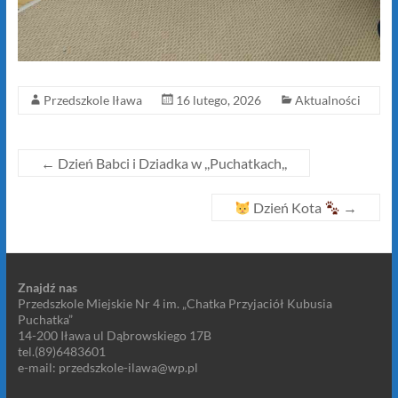
Przedszkole Iława
16 lutego, 2026
Aktualności
←
Dzień Babci i Dziadka w ,,Puchatkach,,
Dzień Kota
→
Znajdź nas
Przedszkole Miejskie Nr 4 im. „Chatka Przyjaciół Kubusia
Puchatka”
14-200 Iława ul Dąbrowskiego 17B
tel.(89)6483601
e-mail: przedszkole-ilawa@wp.pl