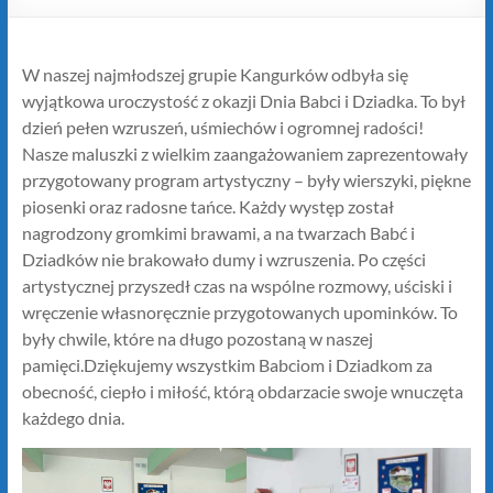
W naszej najmłodszej grupie Kangurków odbyła się
wyjątkowa uroczystość z okazji Dnia Babci i Dziadka. To był
dzień pełen wzruszeń, uśmiechów i ogromnej radości!
Nasze maluszki z wielkim zaangażowaniem zaprezentowały
przygotowany program artystyczny – były wierszyki, piękne
piosenki oraz radosne tańce. Każdy występ został
nagrodzony gromkimi brawami, a na twarzach Babć i
Dziadków nie brakowało dumy i wzruszenia. Po części
artystycznej przyszedł czas na wspólne rozmowy, uściski i
wręczenie własnoręcznie przygotowanych upominków. To
były chwile, które na długo pozostaną w naszej
pamięci.Dziękujemy wszystkim Babciom i Dziadkom za
obecność, ciepło i miłość, którą obdarzacie swoje wnuczęta
każdego dnia.