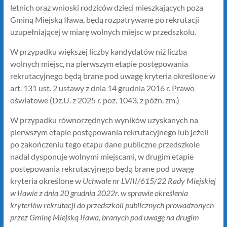
letnich oraz wnioski rodziców dzieci mieszkających poza
Gminą Miejską Iława, będą rozpatrywane po rekrutacji
uzupełniającej w miarę wolnych miejsc w przedszkolu.
W przypadku większej liczby kandydatów niż liczba
wolnych miejsc, na pierwszym etapie postępowania
rekrutacyjnego będą brane pod uwagę kryteria określone w
art. 131 ust. 2 ustawy z dnia 14 grudnia 2016 r. Prawo
oświatowe (Dz.U. z 2025 r. poz. 1043, z późn. zm.)
W przypadku równorzędnych wyników uzyskanych na
pierwszym etapie postępowania rekrutacyjnego lub jeżeli
po zakończeniu tego etapu dane publiczne przedszkole
nadal dysponuje wolnymi miejscami, w drugim etapie
postępowania rekrutacyjnego będą brane pod uwagę
kryteria określone w
Uchwale nr LVIII/615/22 Rady Miejskiej
w Iławie z dnia 20 grudnia 2022r. w sprawie określenia
kryteriów rekrutacji do przedszkoli publicznych prowadzonych
przez Gminę Miejską Iława, branych pod uwagę na drugim