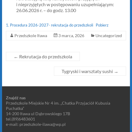
i nieprzyjętych w postępowaniu uzupełniającym:
26.06.2026 r. – do godz. 13.00
1. Procedura 2026-2027- rekrutacja do przedszkoli
Pobierz
Przedszkole Iława
3 marca, 2026
Uncategorized
←
Rekrutacja do przedszkola
Tygryski i warsztaty sushi
→
Znajdź nas
Przedszkole Miejskie Nr 4 im. „Chatka Przyjaciół Kubusia
Puchatka”
14-200 Iława ul Dąbrowskiego 17B
tel.(89)6483601
e-mail: przedszkole-ilawa@wp.pl