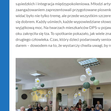
sąsiedzkich i integracja międzypokoleniowa. Młodzi art
zaangażowaniem zaprezentowali przygotowane piosenki i
widać było nie tylko tremę, ale przede wszystkim szczere
się dobrem. Każdy uśmiech, każde wypowiedziane słowo 
wyjątkową moc. Na twarzach mieszkańców DPS-u pojawił
oku zakręciła się łza. To spotkanie pokazało, jak wiele z
drugiego człowieka. Czas, który dzieci podarowały senio
darem – dowodem na to, że wystarczy chwila uwagi, by roz