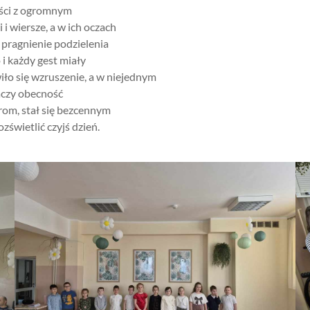
yści z ogromnym
 wiersze, a w ich oczach
 pragnienie podzielenia
i każdy gest miały
o się wzruszenie, a w niejednym
naczy obecność
rom, stał się bezcennym
świetlić czyjś dzień.